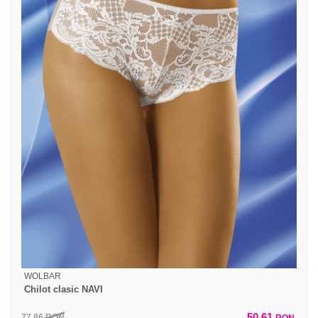
WOLBAR
Chilot clasic NAVI
50,61
77,86
RON