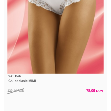
WOLBAR
Chilot clasic MIMI
78,09
120,14
RON
RON