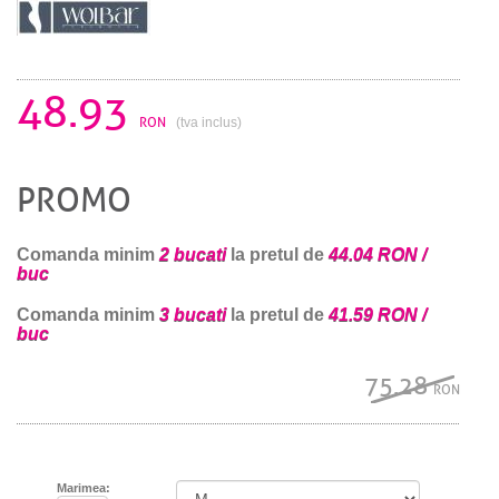
48.93
RON
(tva inclus)
PROMO
Comanda minim
2 bucati
la pretul de
44.04 RON /
buc
Comanda minim
3 bucati
la pretul de
41.59 RON /
buc
75.28
RON
Marimea: