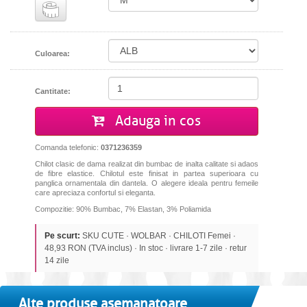
Culoarea:
Cantitate:
Adauga in cos
Comanda telefonic:
0371236359
Chilot clasic de dama realizat din bumbac de inalta calitate si adaos
de fibre elastice. Chilotul este finisat in partea superioara cu
panglica ornamentala din dantela. O alegere ideala pentru femeile
care apreciaza confortul si eleganta.
Compozitie: 90% Bumbac, 7% Elastan, 3% Poliamida
Pe scurt:
SKU CUTE · WOLBAR · CHILOTI Femei ·
48,93 RON (TVA inclus) · In stoc · livrare 1-7 zile · retur
14 zile
Alte produse asemanatoare