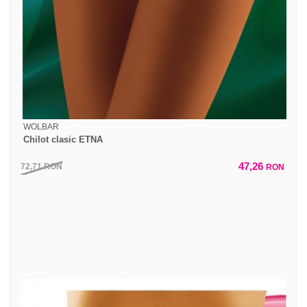
WOLBAR
Chilot clasic ETNA
47,26
72,71
RON
RON