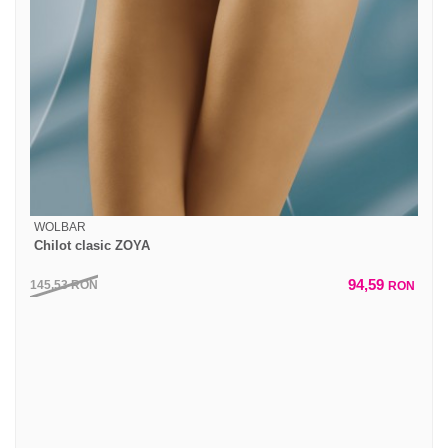
WOLBAR
Chilot clasic ZOYA
94,59
145,53
RON
RON