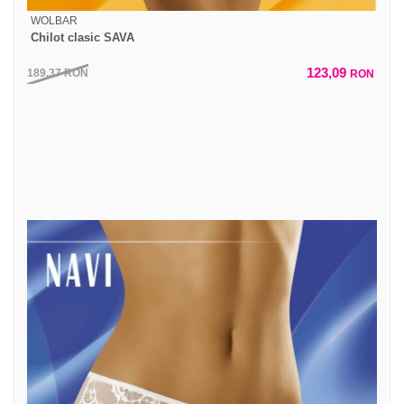
WOLBAR
Chilot clasic SAVA
123,09
189,37
RON
RON