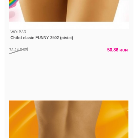
WOLBAR
Chilot clasic FUNNY 2502 (pisici)
50,86
78,24
RON
RON