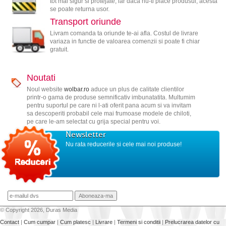
tot mai sigur si protejate, iar daca nu-ti place produsul, acesta
se poate returna usor.
Transport oriunde
Livram comanda ta oriunde te-ai afla. Costul de livrare
variaza in functie de valoarea comenzii si poate fi chiar
gratuit.
Noutati
Noul website
wolbar.ro
aduce un plus de calitate clientilor
printr-o gama de produse semnificativ imbunatatita. Multumim
pentru suportul pe care ni l-ati oferit pana acum si va invitam
sa descoperiti probabil cele mai frumoase modele de chiloti,
pe care le-am selectat cu grija special pentru voi.
Newsletter
Nu rata reducerile si cele mai noi produse!
© Copyright 2026, Duras Media
Contact
|
Cum cumpar
|
Cum platesc
|
Livrare
|
Termeni si conditii
|
Prelucrarea datelor cu