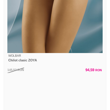
WOLBAR
Chilot clasic ZOYA
94,59
145,53
RON
RON