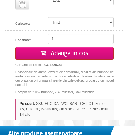
Culoarea:
Cantitate:
Adauga in cos
Comanda telefonic:
0371236359
Chilot clasic de dama, extrem de confortabil, realizat din bumbac de
inalta calitate si adaos de fibre elastice. Partea frontala este
decorata cu o frumoasa insertie din tulle delicat, brodat cu un model
deosebit.
Compozitie: 90% Bumbac, 7% Poliester, 3% Poliamida
Pe scurt:
SKU ECO-DA · WOLBAR · CHILOTI Femei ·
75,91 RON (TVA inclus) · In stoc · livrare 1-7 zile · retur
14 zile
Alte produse asemanatoare