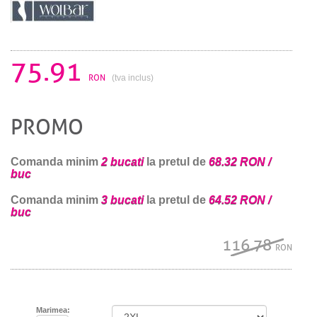
75.91
RON
(tva inclus)
PROMO
Comanda minim
2 bucati
la pretul de
68.32 RON /
buc
Comanda minim
3 bucati
la pretul de
64.52 RON /
buc
116.78
RON
Marimea: