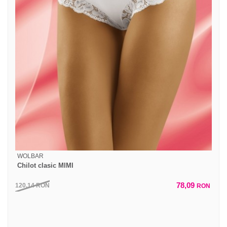
WOLBAR
Chilot clasic MIMI
78,09
120,14
RON
RON