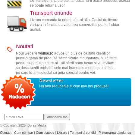
tot mai sigur si protejate, iar daca nu-ti place produsul, acesta
se poate returna usor.
Transport oriunde
Livram comanda ta oriunde te-ai afla. Costul de livrare
variaza in functie de valoarea comenzii si poate fi chiar
gratuit.
Noutati
Noul website
wolbar.ro
aduce un plus de calitate clientilor
printr-o gama de produse semnificativ imbunatatita. Multumim
pentru suportul pe care ni l-ati oferit pana acum si va invitam
sa descoperiti probabil cele mai frumoase modele de chiloti,
pe care le-am selectat cu grija special pentru voi.
Newsletter
Nu rata reducerile si cele mai noi produse!
© Copyright 2026, Duras Media
Contact
|
Cum cumpar
|
Cum platesc
|
Livrare
|
Termeni si conditii
|
Prelucrarea datelor cu