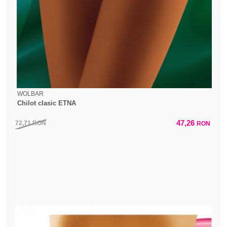
WOLBAR
Chilot clasic ETNA
47,26
72,71
RON
RON