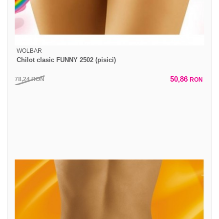
WOLBAR
Chilot clasic FUNNY 2502 (pisici)
50,86
78,24
RON
RON