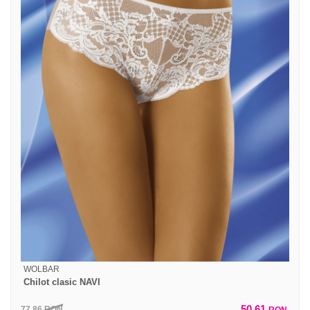
WOLBAR
Chilot clasic NAVI
50,61
77,86
RON