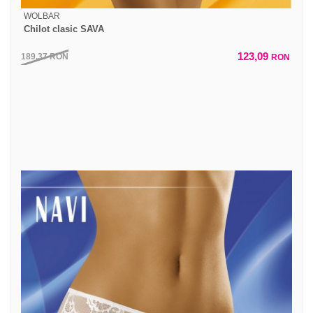
WOLBAR
Chilot clasic SAVA
123,09
189,37
RON
RON