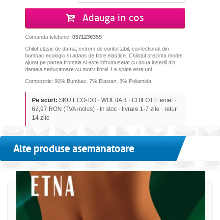
Adauga in cos
Comanda telefonic:
0371236359
Chilot clasic de dama, extrem de confortabil, confectionat din
bumbac ecologic si adaos de fibre elastice. Chilotul prezinta model
ajurat pe partea frontala si este infrumusetat cu doua insertii din
dantela seducatoare cu motiv floral. La spate este uni.
Compozitie: 90% Bumbac, 7% Elastan, 3% Poliamida
Pe scurt:
SKU ECO-DO · WOLBAR · CHILOTI Femei ·
62,97 RON (TVA inclus) · In stoc · livrare 1-7 zile · retur
14 zile
Alte produse asemanatoare