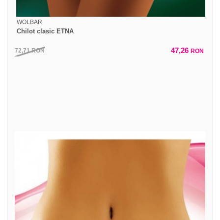
WOLBAR
Chilot clasic ETNA
47,26
72,71
RON
RON