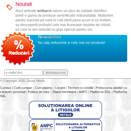
Noutati
Noul website
wolbar.ro
aduce un plus de calitate clientilor
printr-o gama de produse semnificativ imbunatatita. Multumim
pentru suportul pe care ni l-ati oferit pana acum si va invitam
sa descoperiti probabil cele mai frumoase modele de chiloti,
pe care le-am selectat cu grija special pentru voi.
Newsletter
Nu rata reducerile si cele mai noi produse!
© Copyright 2026, Duras Media
Contact
|
Cum cumpar
|
Cum platesc
|
Livrare
|
Termeni si conditii
|
Prelucrarea datelor cu
caracter personal
|
Politica de retur
|
Sfaturi intretinere
|
ANPC
|
Platforma SOL
|
Platforma
SAL