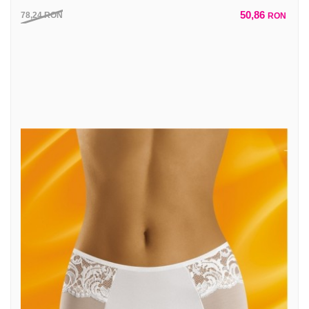
50,86
78,24
RON
RON