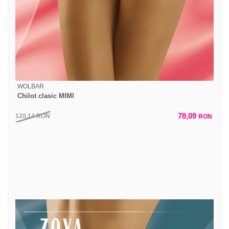
WOLBAR
Chilot clasic MIMI
78,09
120,14
RON
RON