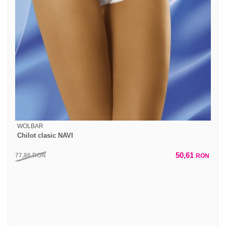
WOLBAR
Chilot clasic NAVI
50,61
77,86
RON
RON