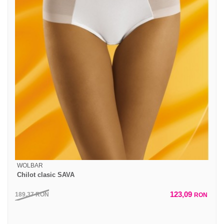
WOLBAR
Chilot clasic SAVA
123,09
189,37
RON
RON