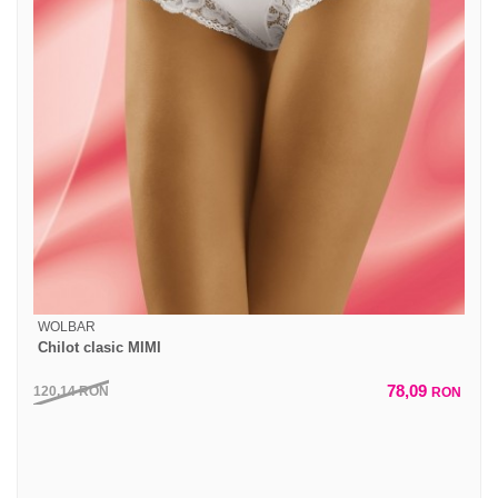
WOLBAR
Chilot clasic MIMI
78,09
120,14
RON
RON