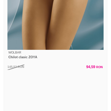
WOLBAR
Chilot clasic ZOYA
94,59
145,53
RON
RON