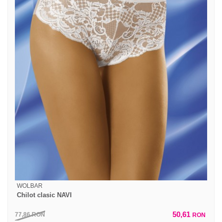
WOLBAR
Chilot clasic NAVI
50,61
77,86
RON
RON