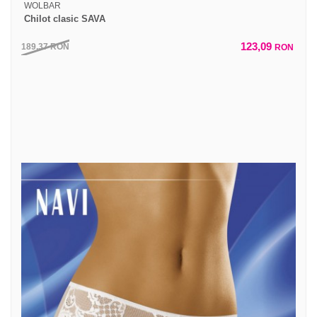
WOLBAR
Chilot clasic SAVA
123,09
189,37
RON
RON