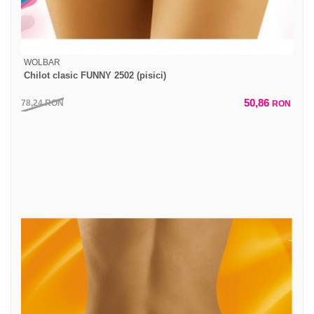
WOLBAR
Chilot clasic FUNNY 2502 (pisici)
50,86
78,24
RON
RON