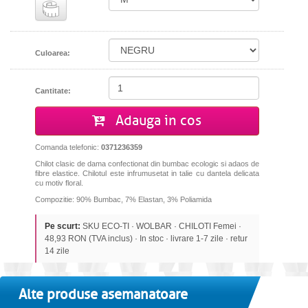
Culoarea:
Cantitate:
Adauga in cos
Comanda telefonic:
0371236359
Chilot clasic de dama confectionat din bumbac ecologic si adaos de
fibre elastice. Chilotul este infrumusetat in talie cu dantela delicata
cu motiv floral.
Compozitie: 90% Bumbac, 7% Elastan, 3% Poliamida
Pe scurt:
SKU ECO-TI · WOLBAR · CHILOTI Femei ·
48,93 RON (TVA inclus) · In stoc · livrare 1-7 zile · retur
14 zile
Alte produse asemanatoare