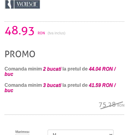
48.93
RON
(tva inclus)
PROMO
Comanda minim
2 bucati
la pretul de
44.04 RON /
buc
Comanda minim
3 bucati
la pretul de
41.59 RON /
buc
75.28
RON
Marimea: