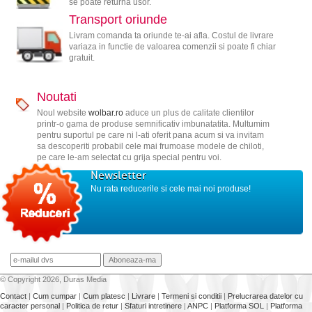
se poate returna usor.
Transport oriunde
Livram comanda ta oriunde te-ai afla. Costul de livrare
variaza in functie de valoarea comenzii si poate fi chiar
gratuit.
Noutati
Noul website
wolbar.ro
aduce un plus de calitate clientilor
printr-o gama de produse semnificativ imbunatatita. Multumim
pentru suportul pe care ni l-ati oferit pana acum si va invitam
sa descoperiti probabil cele mai frumoase modele de chiloti,
pe care le-am selectat cu grija special pentru voi.
Newsletter
Nu rata reducerile si cele mai noi produse!
© Copyright 2026, Duras Media
Contact
|
Cum cumpar
|
Cum platesc
|
Livrare
|
Termeni si conditii
|
Prelucrarea datelor cu
caracter personal
|
Politica de retur
|
Sfaturi intretinere
|
ANPC
|
Platforma SOL
|
Platforma