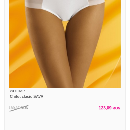
WOLBAR
Chilot clasic SAVA
123,09
189,37
RON
RON