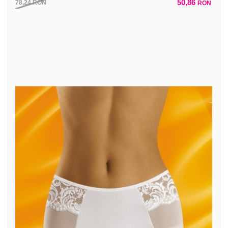
50,86
78,24
RON
RON