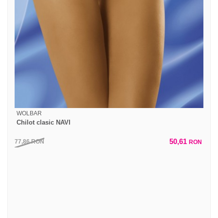
WOLBAR
Chilot clasic NAVI
50,61
77,86
RON
RON