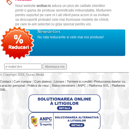
Noul website
wolbar.ro
aduce un plus de calitate clientilor
printr-o gama de produse semnificativ imbunatatita. Multumim
pentru suportul pe care ni l-ati oferit pana acum si va invitam
sa descoperiti probabil cele mai frumoase modele de chiloti,
pe care le-am selectat cu grija special pentru voi.
Newsletter
Nu rata reducerile si cele mai noi produse!
© Copyright 2026, Duras Media
Contact
|
Cum cumpar
|
Cum platesc
|
Livrare
|
Termeni si conditii
|
Prelucrarea datelor cu
caracter personal
|
Politica de retur
|
Sfaturi intretinere
|
ANPC
|
Platforma SOL
|
Platforma
SAL