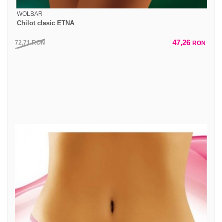
WOLBAR
Chilot clasic ETNA
47,26
72,71
RON
RON