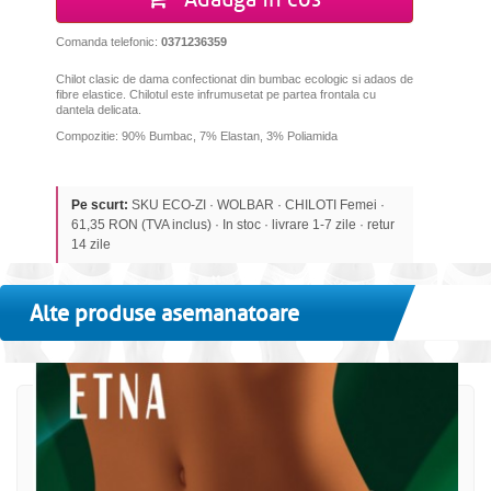
Comanda telefonic:
0371236359
Chilot clasic de dama confectionat din bumbac ecologic si adaos de
fibre elastice. Chilotul este infrumusetat pe partea frontala cu
dantela delicata.
Compozitie: 90% Bumbac, 7% Elastan, 3% Poliamida
Pe scurt:
SKU ECO-ZI · WOLBAR · CHILOTI Femei ·
61,35 RON (TVA inclus) · In stoc · livrare 1-7 zile · retur
14 zile
Alte produse asemanatoare