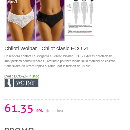
Chiloti Wolbar - Chilot clasic ECO-ZI
Descopera confortul si eleganta cu chiloti Wolbar ECO-ZI. Acesti chiloti clasici
sunt perfecti pentru fiecare zi, oferind o potrivire ideala si un material de calitate.
Beneficiaza de livrare rapida si retur usor in termen de 14 zile.
Cod : ECO-ZI -
in stoc
61.35
RON
(tva inclus)