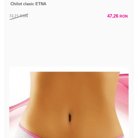
Chilot clasic ETNA
47,26
72,71
RON
RON