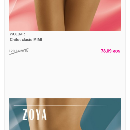
WOLBAR
Chilot clasic MIMI
78,09
120,14
RON
RON