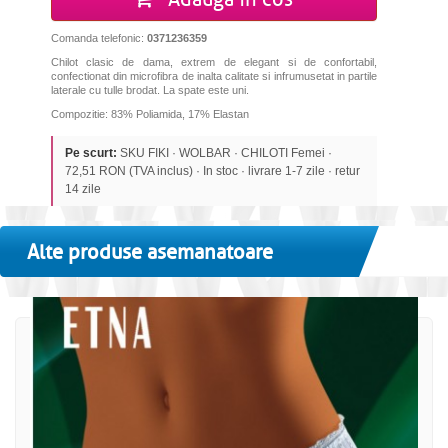
Comanda telefonic:
0371236359
Chilot clasic de dama, extrem de elegant si de confortabil,
confectionat din microfibra de inalta calitate si infrumusetat in partile
laterale cu tulle brodat. La spate este uni.
Compozitie: 83% Poliamida, 17% Elastan
Pe scurt:
SKU FIKI · WOLBAR · CHILOTI Femei ·
72,51 RON (TVA inclus) · In stoc · livrare 1-7 zile · retur
14 zile
Alte produse asemanatoare