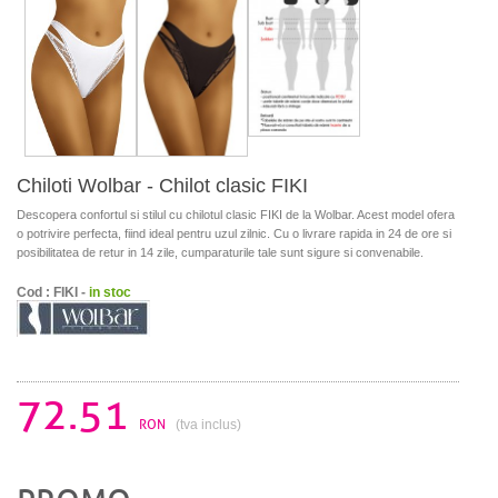
Chiloti Wolbar - Chilot clasic FIKI
Descopera confortul si stilul cu chilotul clasic FIKI de la Wolbar. Acest model ofera
o potrivire perfecta, fiind ideal pentru uzul zilnic. Cu o livrare rapida in 24 de ore si
posibilitatea de retur in 14 zile, cumparaturile tale sunt sigure si convenabile.
Cod : FIKI -
in stoc
72.51
RON
(tva inclus)