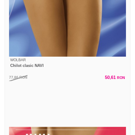
WOLBAR
Chilot clasic NAVI
50,61
77,86
RON
RON