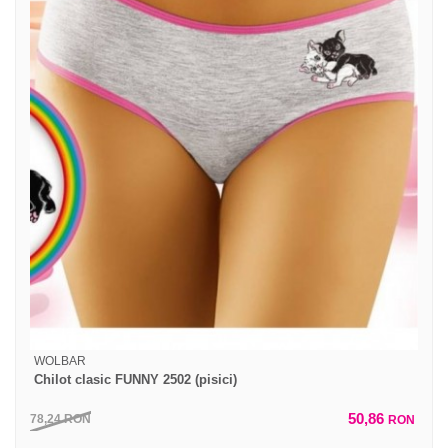
WOLBAR
Chilot clasic FUNNY 2502 (pisici)
50,86
78,24
RON
RON