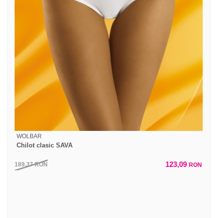
WOLBAR
Chilot clasic SAVA
123,09
189,37
RON
RON