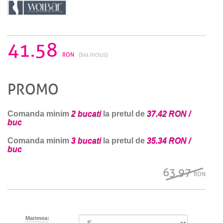
41.58
RON
(tva inclus)
PROMO
Comanda minim
2 bucati
la pretul de
37.42 RON /
buc
Comanda minim
3 bucati
la pretul de
35.34 RON /
buc
63.97
RON
Marimea: