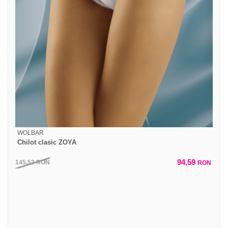
WOLBAR
Chilot clasic ZOYA
94,59
145,53
RON
RON