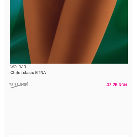
WOLBAR
Chilot clasic ETNA
47,26
72,71
RON
RON