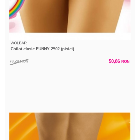
WOLBAR
Chilot clasic FUNNY 2502 (pisici)
50,86
78,24
RON
RON