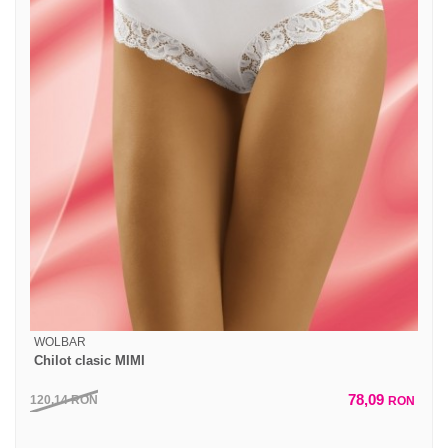
WOLBAR
Chilot clasic MIMI
78,09
120,14
RON
RON