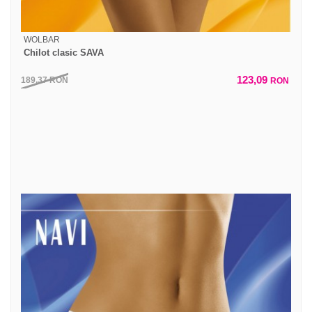
WOLBAR
Chilot clasic SAVA
123,09
189,37
RON
RON