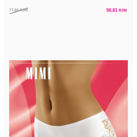
50,61
77,86
RON
RON