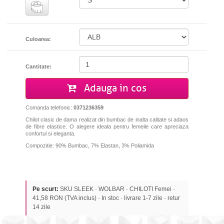
Culoarea:
Cantitate:
Adauga in cos
Comanda telefonic:
0371236359
Chilot clasic de dama realizat din bumbac de inalta calitate si adaos
de fibre elastice. O alegere ideala pentru femeile care apreciaza
confortul si eleganta.
Compozitie: 90% Bumbac, 7% Elastan, 3% Poliamida
Pe scurt:
SKU SLEEK · WOLBAR · CHILOTI Femei ·
41,58 RON (TVA inclus) · In stoc · livrare 1-7 zile · retur
14 zile