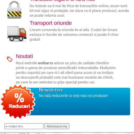
Nu trebuie sa-ti mai fie frica de tranzactiile online, acum sunt
tot mai sigur si protejate, iar daca nu-ti place produsul, acesta
se poate returna usor.
Transport oriunde
Livram comanda ta oriunde te-ai afla. Costul de livrare
variaza in functie de valoarea comenzii si poate fi chiar
gratuit.
Noutati
Noul website
wolbar.ro
aduce un plus de calitate clientilor
printr-o gama de produse semnificativ imbunatatita. Multumim
pentru suportul pe care ni l-ati oferit pana acum si va invitam
sa descoperiti probabil cele mai frumoase modele de chiloti,
pe care le-am selectat cu grija special pentru voi.
Newsletter
Nu rata reducerile si cele mai noi produse!