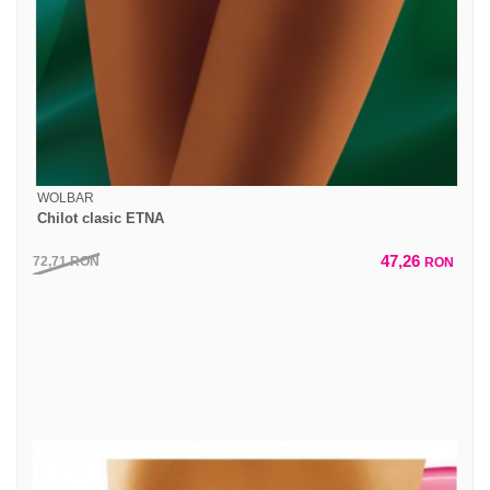
WOLBAR
Chilot clasic ETNA
47,26
72,71
RON
RON