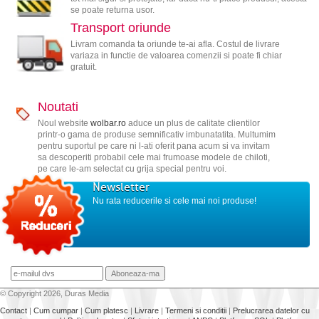
se poate returna usor.
Transport oriunde
Livram comanda ta oriunde te-ai afla. Costul de livrare
variaza in functie de valoarea comenzii si poate fi chiar
gratuit.
Noutati
Noul website
wolbar.ro
aduce un plus de calitate clientilor
printr-o gama de produse semnificativ imbunatatita. Multumim
pentru suportul pe care ni l-ati oferit pana acum si va invitam
sa descoperiti probabil cele mai frumoase modele de chiloti,
pe care le-am selectat cu grija special pentru voi.
Newsletter
Nu rata reducerile si cele mai noi produse!
© Copyright 2026, Duras Media
Contact
|
Cum cumpar
|
Cum platesc
|
Livrare
|
Termeni si conditii
|
Prelucrarea datelor cu