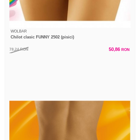
WOLBAR
Chilot clasic FUNNY 2502 (pisici)
50,86
78,24
RON
RON