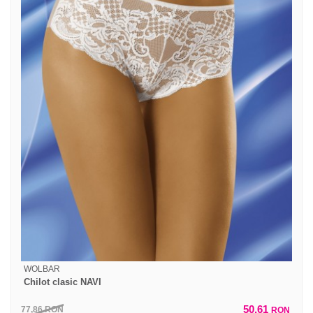
WOLBAR
Chilot clasic NAVI
50,61
77,86
RON
RON