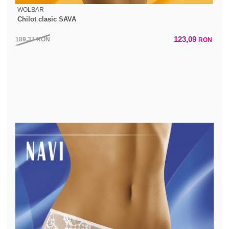
WOLBAR
Chilot clasic SAVA
123,09
189,37
RON
RON