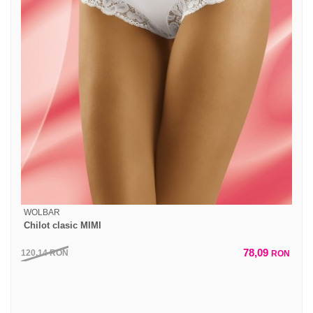
WOLBAR
Chilot clasic MIMI
78,09
120,14
RON
RON