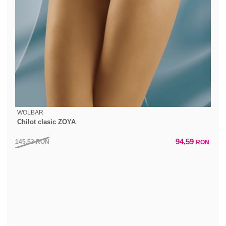
WOLBAR
Chilot clasic ZOYA
94,59
145,53
RON
RON