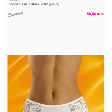
Chilot clasic FUNNY 2502 (pisici)
50,86
78,24
RON
RON