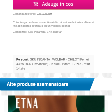
Adauga in cos
Comanda telefonic:
0371236359
Chilot tanga de dama confectionat din microfibra de inalta calitate si
finisat in partea inferioara cu un volanas cochet.
Compozitie: 83% Poliamida, 17% Elastan
Pe scurt:
SKU INCANTA · WOLBAR · CHILOTI Femei ·
43,65 RON (TVA inclus) · In stoc · livrare 1-7 zile · retur
14 zile
Alte produse asemanatoare