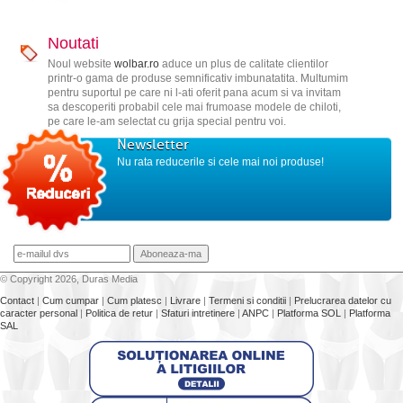
Noutati
Noul website
wolbar.ro
aduce un plus de calitate clientilor
printr-o gama de produse semnificativ imbunatatita. Multumim
pentru suportul pe care ni l-ati oferit pana acum si va invitam
sa descoperiti probabil cele mai frumoase modele de chiloti,
pe care le-am selectat cu grija special pentru voi.
Newsletter
Nu rata reducerile si cele mai noi produse!
© Copyright 2026, Duras Media
Contact
|
Cum cumpar
|
Cum platesc
|
Livrare
|
Termeni si conditii
|
Prelucrarea datelor cu
caracter personal
|
Politica de retur
|
Sfaturi intretinere
|
ANPC
|
Platforma SOL
|
Platforma
SAL