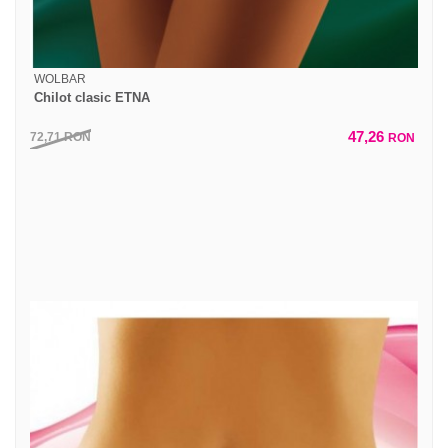
WOLBAR
Chilot clasic ETNA
47,26
72,71
RON
RON