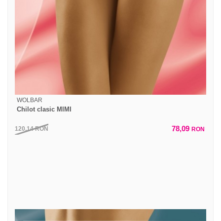
WOLBAR
Chilot clasic MIMI
78,09
120,14
RON
RON