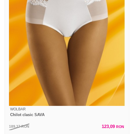
WOLBAR
Chilot clasic SAVA
123,09
189,37
RON
RON