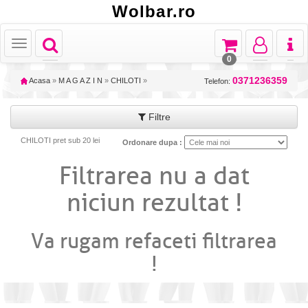
Wolbar.ro
Toggle
Toggle
Toggle
Toggl
Toggle
navigation
navigation
navigation
naviga
navigation
0
0371236359
Acasa
»
M A G A Z I N
»
CHILOTI
»
Telefon:
Filtre
CHILOTI pret sub 20 lei
Ordonare dupa :
Filtrarea nu a dat
niciun rezultat !
Va rugam refaceti filtrarea
!