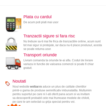
Plata cu cardul
De acum poti plati mai usor
Tranzactii sigure si fara risc
Nu trebuie sa-ti mai fie frica de tranzactiile online, acum sunt
tot mai sigur si protejate, iar daca nu-ti place produsul, acesta
se poate returna usor.
Transport oriunde
Livram comanda ta oriunde te-ai afla. Costul de livrare
variaza in functie de valoarea comenzii si poate fi chiar
gratuit.
Noutati
Noul website
wolbar.ro
aduce un plus de calitate clientilor
printr-o gama de produse semnificativ imbunatatita. Multumim
pentru suportul pe care ni l-ati oferit pana acum si va invitam
sa descoperiti probabil cele mai frumoase modele de chiloti,
pe care le-am selectat cu grija special pentru voi.