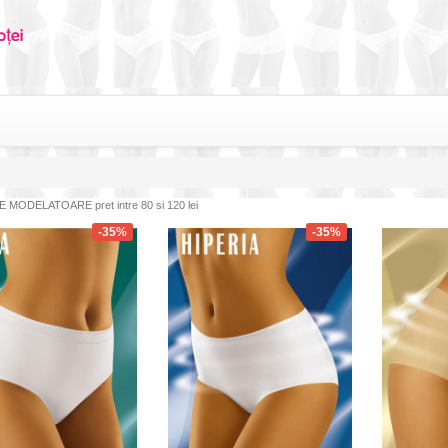
 MODELATOARE pret intre 80 si 120 lei
-35%
-35%