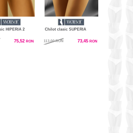
asic HIPERIA 2
Chilot clasic SUPERIA
75,52
73,45
N
113,00
RON
RON
RON