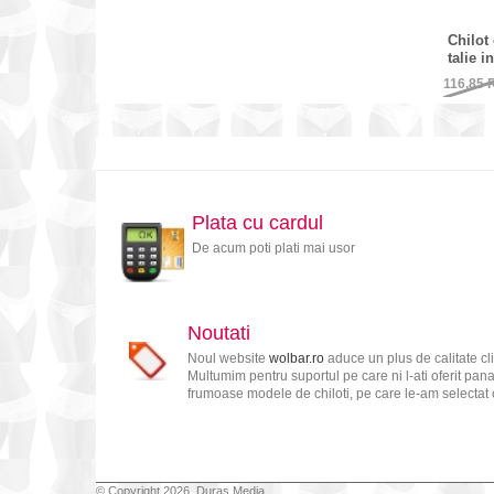
Chilot
talie 
116,85
Plata cu cardul
De acum poti plati mai usor
Noutati
Noul website
wolbar.ro
aduce un plus de calitate cl
Multumim pentru suportul pe care ni l-ati oferit pan
frumoase modele de chiloti, pe care le-am selectat c
© Copyright 2026, Duras Media