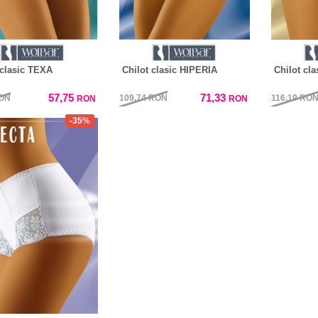
 clasic TEXA
Chilot clasic HIPERIA
Chilot cl
57,75
71,33
ON
109,74
RON
116,19
RO
RON
RON
-35%