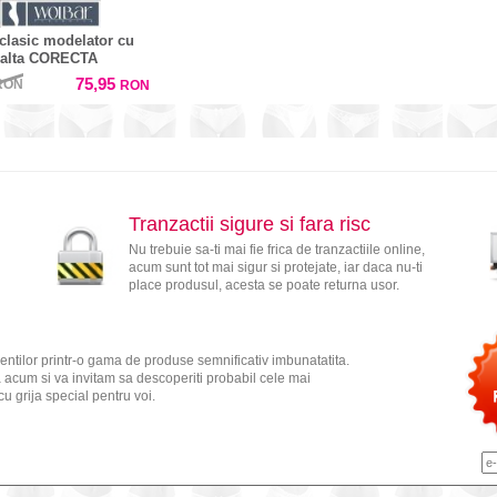
 clasic modelator cu
inalta CORECTA
75,95
RON
RON
Tranzactii sigure si fara risc
Nu trebuie sa-ti mai fie frica de tranzactiile online,
acum sunt tot mai sigur si protejate, iar daca nu-ti
place produsul, acesta se poate returna usor.
ientilor printr-o gama de produse semnificativ imbunatatita.
a acum si va invitam sa descoperiti probabil cele mai
u grija special pentru voi.