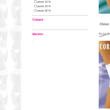
peste 10 %
peste 20 %
peste 30 %
Culoare
Chilot
-
88,84
R
Marime
-