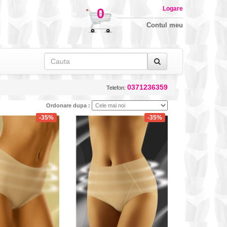
Logare
0
Cosul de
cumparaturi
Contul meu
0371236359
Telefon:
Ordonare dupa :
-35%
-35%