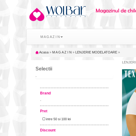
M A G A Z I N
Acasa
»
M A G A Z I N
»
LENJERIE MODELATOARE
»
LENJERIE
Selectii
-
Brand
-
Pret
intre 50 si 100 lei
Discount